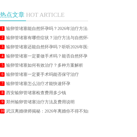
热点文章
HOT ARTICLE
1
输卵管堵塞能自然怀孕吗？2026年治疗方法与备孕科学指南
2
输卵管堵塞有哪些症状？治疗方法与自然怀孕几率全面科普
3
输卵管堵塞还能自然怀孕吗？听听2026年医生怎么说
4
输卵管堵塞一定要做手术吗？能否自然怀孕
5
输卵管堵塞如何有效治疗？多种方案解析
6
输卵管堵塞一定要手术吗能否保守治疗
7
输卵管堵塞怎么治疗才能快速怀孕
8
西安输卵管堵塞检查费用多少钱
9
郑州输卵管堵塞治疗方法及费用说明
10
武汉离婚律师揭秘：2026年离婚你不得不知的5大法律陷阱及应对策略