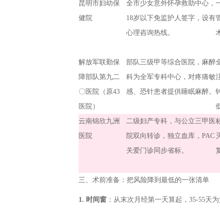
昆明市妇幼保
全市少女意外怀孕救助中心，
健院
18岁以下免监护人签字，设有
心理咨询热线。
解放军联勤保
部队三级甲等综合医院，麻醉
障部队第九二
科为全军专科中心，对疼痛敏
〇医院（原43
感、恐针患者提供睡眠麻醉。
医院）
云南锦欣九洲
二级妇产专科，与公立三甲医
医院
院双向转诊，独立血库，PAC
关爱门诊同步省标。
三、术前准备：把风险降到最低的一张清单
1. 时间窗
：从末次月经第一天算起，35-55