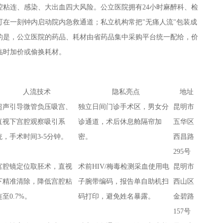
腔粘连、感染、大出血四大风险。公立医院拥有24小时麻醉科、检
在一刻钟内启动院内急救通道；私立机构常把"无痛人流"包装成
的是，公立医院的药品、耗材由省药品集中采购平台统一配给，价
临时加价或偷换耗材。
人流技术
隐私亮点
地址
超声引导微管负压吸宫、
独立日间门诊手术区，男女分
昆明市
直视下宫腔观察吸引系
诊通道，术后休息舱隔帘加
五华区
统，手术时间3-5分钟。
密。
西昌路
295号
宫腔镜定位取胚术，直视
术前HIV/梅毒检测采血使用电
昆明市
下精准清除，降低宫腔粘
子腕带编码，报告单自助机扫
西山区
连至0.7%。
码打印，避免姓名暴露。
金碧路
157号