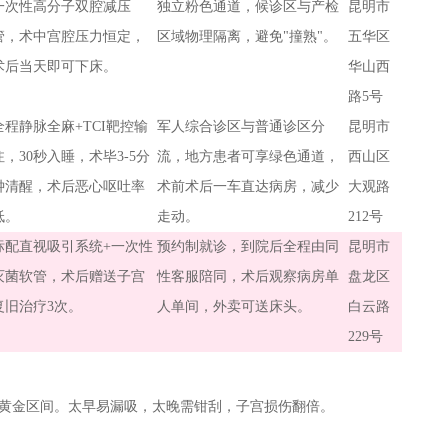
一次性高分子双腔减压
独立粉色通道，候诊区与产检
昆明市
管，术中宫腔压力恒定，
区域物理隔离，避免"撞熟"。
五华区
术后当天即可下床。
华山西
路5号
全程静脉全麻+TCI靶控输
军人综合诊区与普通诊区分
昆明市
注，30秒入睡，术毕3-5分
流，地方患者可享绿色通道，
西山区
钟清醒，术后恶心呕吐率
术前术后一车直达病房，减少
大观路
低。
走动。
212号
标配直视吸引系统+一次性
预约制就诊，到院后全程由同
昆明市
灭菌软管，术后赠送子宫
性客服陪同，术后观察病房单
盘龙区
复旧治疗3次。
人单间，外卖可送床头。
白云路
229号
天为黄金区间。太早易漏吸，太晚需钳刮，子宫损伤翻倍。