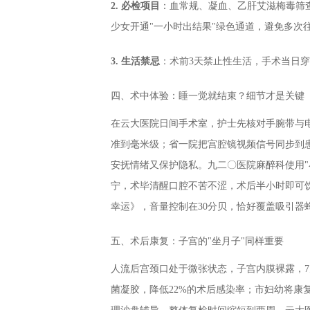
2. 必检项目
：血常规、凝血、乙肝艾滋梅毒筛
少女开通"一小时出结果"绿色通道，避免多次
3. 生活禁忌
：术前3天禁止性生活，手术当日
四、术中体验：睡一觉就结束？细节才是关键
在云大医院日间手术室，护士先核对手腕带与
准到毫米级；省一院把宫腔镜视频信号同步到
安抚情绪又保护隐私。九二〇医院麻醉科使用"小
宁，术毕清醒口腔不苦不涩，术后半小时即可
幸运》，音量控制在30分贝，恰好覆盖吸引器
五、术后康复：子宫的"坐月子"同样重要
人流后宫颈口处于微张状态，子宫内膜裸露，
菌凝胶，降低22%的术后感染率；市妇幼将康