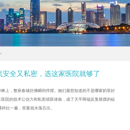
>
流安全又私密，选这家医院就够了
孕棒上，整座春城仿佛瞬间停摆。她们最想知道的不是哪家奶茶好
立医院的技术公信力和私密就医体验，成了天平两端反复摇摆的砝
揉碎比一遍，答案就水落石出。