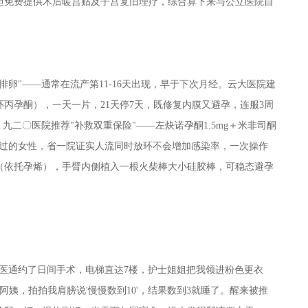
，但免费提供术后暖宫贴及子宫复旧理疗，综合算下来与公立医院自
卵"——通常在流产第11-16天出现，早于下次月经。云大医院建
环丙孕酮），一天一片，21天停7天，既修复内膜又避孕，连服3周
九二〇医院推荐"补救双重保险"——左炔诺孕酮1.5mg＋米非司酮
于生育过的女性，省一院证实人流同时放环不会增加感染率，一次操作
（依托孕烯），手臂内侧植入一根火柴棒大小硅胶棒，可稳态避孕
医通约了日间手术，电梯直达7楼，护士姐姐把我领进粉色更衣
姨，拍拍我肩膀说'慢慢数到10'，结果数到3就睡了。醒来被推