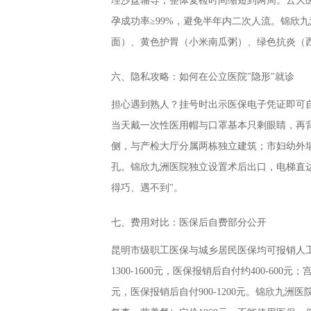
理沙盘辅导，整体复检时间缩短到两周。云大医院
孕成功率≥99%，避免半年内二次人流。锦欣
面）、黄色护胃（小米南瓜粥）、绿色抗炎（西
六、隐私攻略：如何在公立医院"隐形"就诊
担心遇到熟人？挂号时出示医保电子凭证即可
当天戴一次性医用帽与口罩基本只剩眼睛，再背
侧，与产检大厅分属两栋独立建筑；市妇幼外
孔。锦欣九洲医院独立设置术后出口，电梯直
得巧、遇不到"。
七、费用对比：医保后自费部分公开
昆明市级职工医保与城乡居民医保均可报销人
1300-1600元，医保报销后自付约400-60
元，医保报销后自付900-1200元。锦欣九