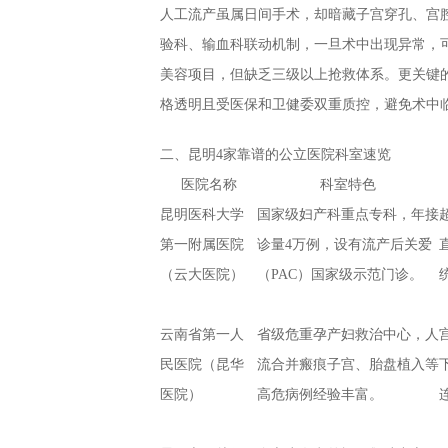
人工流产虽属日间手术，却暗藏子宫穿孔、宫
验科、输血科联动机制，一旦术中出现异常，可
美容项目，但缺乏三级以上抢救体系。更关键
格透明且受医保和卫健委双重质控，避免术中
二、昆明4家靠谱的公立医院科室速览
医院名称
科室特色
昆明医科大学
国家级妇产科重点专科，年接
第一附属医院
诊量4万例，设有流产后关爱
（云大医院）
（PAC）国家级示范门诊。
云南省第一人
省级危重孕产妇救治中心，人
民医院（昆华
流合并瘢痕子宫、胎盘植入等
医院）
高危病例经验丰富。