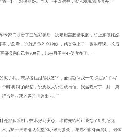
给我一杯，温热刚好。当天下午回宿舍，没人发现我请假去干
昆华专家门诊看了三维彩超后，决定用宫腔镜取胚，防止瘢痕妊娠
屏幕，说'看，这就是你的宫腔线'，感觉像上了一趟生理课。术后
医保报完自己掏900元，比去月子中心便宜多了。"
的救了我，志愿者姐姐帮我签字，全程就问我一句'决定好了吗'，
个叫'树洞'的邮箱，说想找人说话就写信。我当晚写了一封，第
，把当年收获的善意再递出去。"
醉科是部队编制，技术好到变态。术前先给药让我忘了针扎感觉，
。术后护士送来部队食堂的小米海参粥，味道不输外面餐厅。最惊