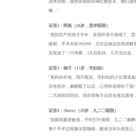
进休息舱，隔壁床姐姐在喝红糖姜茶，她们递
嘛。"
证言2：阿岚（26岁，昆华医院）
"我剖宫产疤痕才半年，发现怀孕天都塌了。
破裂。手术全程30分钟，主任边做边给我讲解
宫底放了一只球囊，3天后取掉，几乎没出血。
证言3：柚子（17岁，市妇幼）
"爸妈在外地，我不敢说。市妇幼的少女通道真
没有批评。麻醉醒了以后，心理科老师给了我一
二天就收到回信。现在我每月会回去做志愿者
证言4：Sherry（29岁，九二〇医院）
"我痛觉极度敏感，平时打针都晕。九二〇麻
整个手术过程像深度睡眠，醒来没有头晕恶心