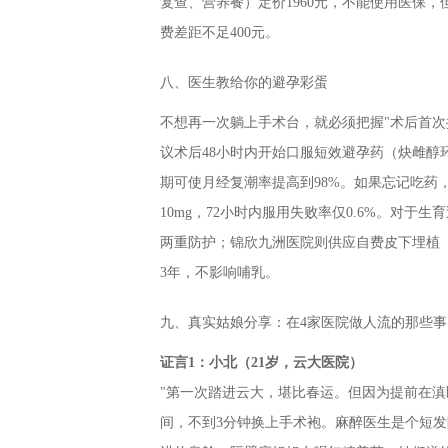
复查、营养餐）定价1960元，不能使用医保
费差距不足400元。
八、医生教给你的避孕彩蛋
不想再一次躺上手术台，就必须把握"术后首次排
议术后48小时内开始口服短效避孕药（炔雌醇
期可使月经复潮率提高到98%。如果忘记吃药，
10mg，72小时内服用失败率仅0.6%。对
两重防护；锦欣九洲医院则供应自费皮下埋植
3年，不影响哺乳。
九、真实姑娘分享：在4家医院做人流的那些事
证言1：小北（21岁，云大医院）
"第一次踏进云大，堪比春运。但因为提前在滇
间，不到3分钟换上手术袍。麻醉医生是个短发阿