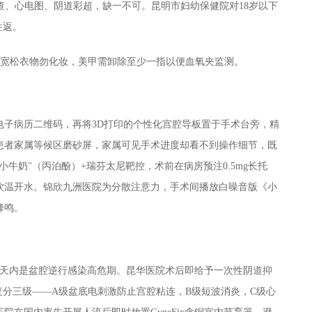
查、心电图、阴道彩超，缺一不可。昆明市妇幼保健院对18岁以下
往返。
穿宽松衣物勿化妆，美甲需卸除至少一指以便血氧夹监测。
电子病历二维码，再将3D打印的个性化宫腔导板置于手术台旁，精
患者家属等候区磨砂屏，家属可见手术进度却看不到操作细节，既
牛奶"（丙泊酚）+瑞芬太尼靶控，术前在病房预注0.5mg长托
饮温开水。锦欣九洲医院为分散注意力，手术间播放白噪音版《小
蜂鸣。
7天内是盆腔逆行感染高危期。昆华医院术后即给予一次性阴道抑
复分三级——A级盆底电刺激防止宫腔粘连，B级短波消炎，C级心