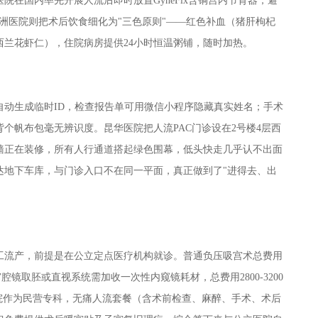
在国内率先开展人流后即时放置GyneFix含铜宫内节育器，避
九洲医院则把术后饮食细化为"三色原则"——红色补血（猪肝枸杞
兰花虾仁），住院病房提供24小时恒温粥铺，随时加热。
自动生成临时ID，检查报告单可用微信小程序隐藏真实姓名；手术
个帆布包毫无辨识度。昆华医院把人流PAC门诊设在2号楼4层西
墙正在装修，所有人行通道搭起绿色围幕，低头快走几乎认不出面
达地下车库，与门诊入口不在同一平面，真正做到了"进得去、出
工流产，前提是在公立定点医疗机构就诊。普通负压吸宫术总费用
0元；宫腔镜取胚或直视系统需加收一次性内窥镜耗材，总费用2800-3200
洲医院作为民营专科，无痛人流套餐（含术前检查、麻醉、手术、术后