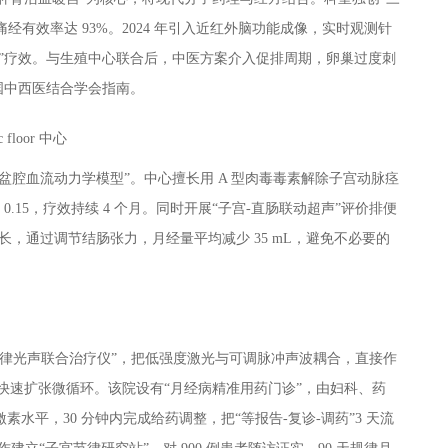
经有效率达 93%。2024 年引入近红外脑功能成像，实时观测针
”疗效。与生殖中心联合后，中医方案介入促排周期，卵巢过度刺
中国中西医结合学会指南。
loor 中心
盆腔血流动力学模型”。中心擅长用 A 型肉毒毒素解除子宫动脉痉
 0.15，疗效持续 4 个月。同时开展“子宫-直肠联动超声”评价排便
延长，通过调节结肠张力，月经量平均减少 35 mL，避免不必要的
“节律光声联合治疗仪”，把低强度激光与可调脉冲声波耦合，直接作
钟快速扩张微循环。该院设有“月经病精准用药门诊”，由妇科、药
素水平，30 分钟内完成给药调整，把“等报告-复诊-调药”3 天流