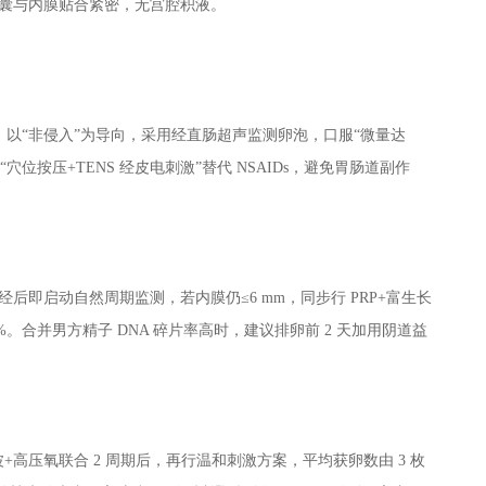
分，孕囊与内膜贴合紧密，无宫腔积液。
以“非侵入”为导向，采用经直肠超声监测卵泡，口服“微量达
穴位按压+TENS 经皮电刺激”替代 NSAIDs，避免胃肠道副作
后即启动自然周期监测，若内膜仍≤6 mm，同步行 PRP+富生长
%。合并男方精子 DNA 碎片率高时，建议排卵前 2 天加用阴道益
+高压氧联合 2 周期后，再行温和刺激方案，平均获卵数由 3 枚