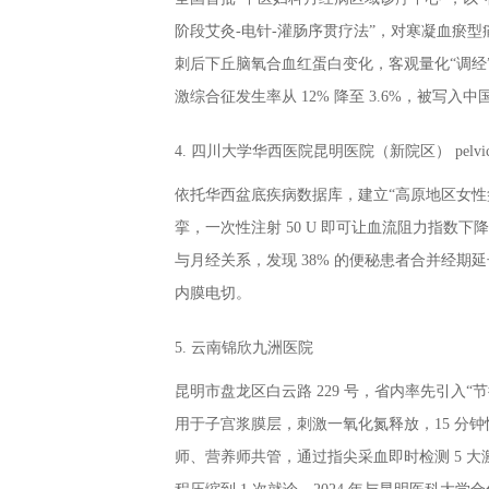
阶段艾灸-电针-灌肠序贯疗法”，对寒凝血瘀型痛
刺后下丘脑氧合血红蛋白变化，客观量化“调经
激综合征发生率从 12% 降至 3.6%，被写入
4. 四川大学华西医院昆明医院（新院区） pelvic f
依托华西盆底疾病数据库，建立“高原地区女性
挛，一次性注射 50 U 即可让血流阻力指数下降
与月经关系，发现 38% 的便秘患者合并经期
内膜电切。
5. 云南锦欣九洲医院
昆明市盘龙区白云路 229 号，省内率先引入
用于子宫浆膜层，刺激一氧化氮释放，15 分
师、营养师共管，通过指尖采血即时检测 5 大激