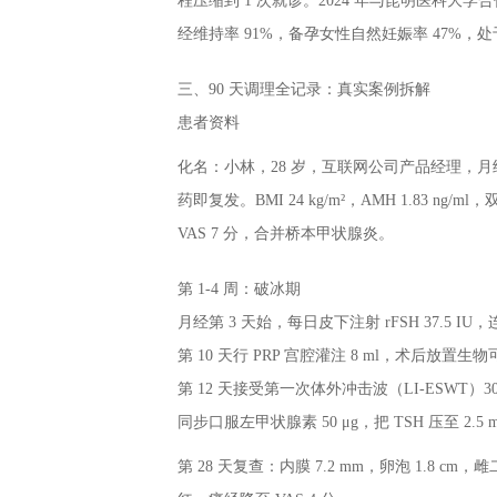
程压缩到 1 次就诊。2024 年与昆明医科大学
经维持率 91%，备孕女性自然妊娠率 47%，
三、90 天调理全记录：真实案例拆解
患者资料
化名：小林，28 岁，互联网公司产品经理，月经稀
药即复发。BMI 24 kg/m²，AMH 1.83 ng
VAS 7 分，合并桥本甲状腺炎。
第 1-4 周：破冰期
月经第 3 天始，每日皮下注射 rFSH 37.5 IU
第 10 天行 PRP 宫腔灌注 8 ml，术后放置
第 12 天接受第一次体外冲击波（LI-ESWT）30
同步口服左甲状腺素 50 μg，把 TSH 压至 2.5 m
第 28 天复查：内膜 7.2 mm，卵泡 1.8 cm，