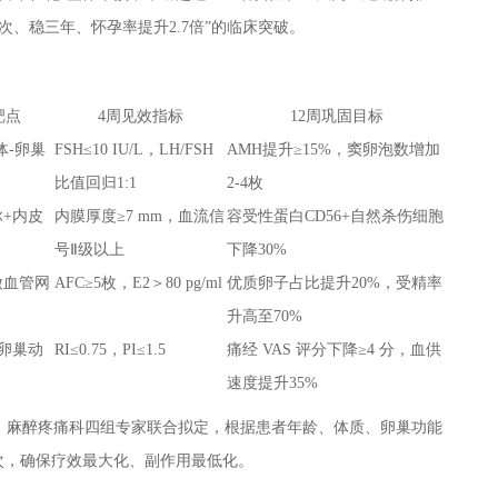
、稳三年、怀孕率提升2.7倍”的临床突破。
靶点
4周见效指标
12周巩固目标
体-卵巢
FSH≤10 IU/L，LH/FSH
AMH提升≥15%，窦卵泡数增加
比值回归1:1
2-4枚
+内皮
内膜厚度≥7 mm，血流信
容受性蛋白CD56+自然杀伤细胞
号Ⅱ级以上
下降30%
微血管网
AFC≥5枚，E2＞80 pg/ml
优质卵子占比提升20%，受精率
升高至70%
卵巢动
RI≤0.75，PI≤1.5
痛经 VAS 评分下降≥4 分，血供
速度提升35%
、麻醉疼痛科四组专家联合拟定，根据患者年龄、体质、卵巢功能
次，确保疗效最大化、副作用最低化。