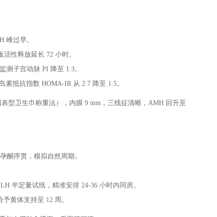
LH 峰过早。
板活性释放延长 72 小时。
测子宫动脉 PI 降至 1.3。
抗指数 HOMA-IR 从 2.7 降至 1.5。
ml（图表型卫生巾称重法），内膜 9 mm，三线征清晰，AMH 回升至
屈孕酮序贯，模拟自然周期。
。
 LH 半定量试纸，精准安排 24-36 小时内同房。
给予黄体支持至 12 周。