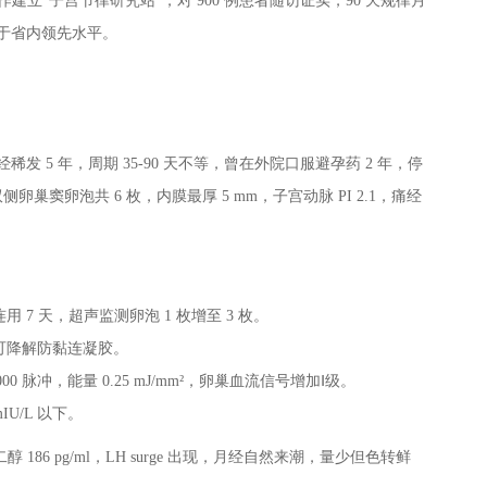
合作建立“子宫节律研究站”，对 900 例患者随访证实，90 天规律月
处于省内领先水平。
发 5 年，周期 35-90 天不等，曾在外院口服避孕药 2 年，停
/ml，双侧卵巢窦卵泡共 6 枚，内膜最厚 5 mm，子宫动脉 PI 2.1，痛经
，连用 7 天，超声监测卵泡 1 枚增至 3 枚。
生物可降解防黏连凝胶。
00 脉冲，能量 0.25 mJ/mm²，卵巢血流信号增加Ⅰ级。
IU/L 以下。
雌二醇 186 pg/ml，LH surge 出现，月经自然来潮，量少但色转鲜