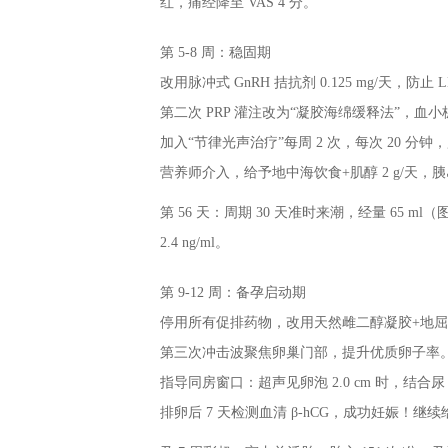
红，痛经降至 VAS 4 分。
第 5-8 周：稳固期
改用脉冲式 GnRH 拮抗剂 0.125 mg/天，防止 
第二次 PRP 灌注改为“凝胶海绵缓释法”，血小
加入“节律光声治疗”每周 2 次，每次 20 分钟，监
营养师介入，给予地中海饮食+肌醇 2 g/天，胰岛素抵
第 56 天：周期 30 天准时来潮，经量 65 
2.4 ng/ml。
第 9-12 周：备孕启动期
停用所有促排药物，改用天然雌二醇凝胶+地
第三次冲击波聚焦卵巢门部，提升优质卵子率
指导同房窗口：超声见卵泡 2.0 cm 时，结合尿
排卵后 7 天检测血清 β-hCG，成功妊娠！继续