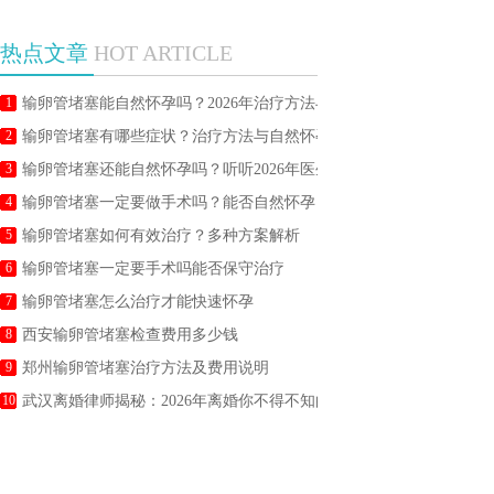
热点文章
HOT ARTICLE
1
输卵管堵塞能自然怀孕吗？2026年治疗方法与备孕科学指南
2
输卵管堵塞有哪些症状？治疗方法与自然怀孕几率全面科普
3
输卵管堵塞还能自然怀孕吗？听听2026年医生怎么说
4
输卵管堵塞一定要做手术吗？能否自然怀孕
5
输卵管堵塞如何有效治疗？多种方案解析
6
输卵管堵塞一定要手术吗能否保守治疗
7
输卵管堵塞怎么治疗才能快速怀孕
8
西安输卵管堵塞检查费用多少钱
9
郑州输卵管堵塞治疗方法及费用说明
10
武汉离婚律师揭秘：2026年离婚你不得不知的5大法律陷阱及应对策略