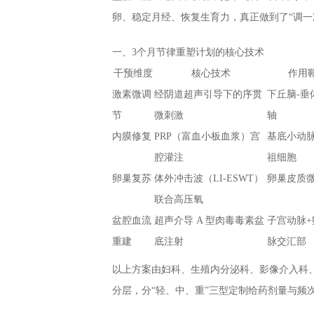
卵、稳定月经、恢复生育力，真正做到了“调一次
一、3个月节律重塑计划的核心技术
干预维度
核心技术
作用
激素微调
经阴道超声引导下的序贯
下丘脑-垂
节
微刺激
轴
内膜修复
PRP（富血小板血浆）宫
基底小动脉
腔灌注
祖细胞
卵巢复苏
体外冲击波（LI-ESWT）
卵巢皮质
联合高压氧
盆腔血流
超声介导 A 型肉毒毒素盆
子宫动脉+
重建
底注射
脉交汇部
以上方案由妇科、生殖内分泌科、影像介入科
分层，分“轻、中、重”三型定制给药剂量与频