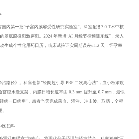
科
内第一批“子宫内膜容受性研究实验室”。科室配备3.0 T术中核
的基底膜微刺激穿刺。2024 年新增“AI 月经节律预测系统”，录入
自动生成个性化用药日历，临床试验证实周期误差≤1.2 天，怀孕率
路径》。科室创新“经阴超引导 PRP 二次离心法”，血小板浓度
结合宫腔水囊支架，内膜日增长速率由 0.3 mm 提升至 0.7 mm，最快
设“月经病一日病房”，患者当天完成采血、灌注、冲击波、取药，全程
理。
中医妇科
“补肾活血暖宫”为核心，将现代分子药理与经方结合。科室独创“三