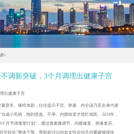
调
>
不调新突破，3个月调理出健康子宫
调理出健康子宫
经量异常、痛经加剧，往往提示子宫、卵巢、内分泌乃至全身代谢
”当成小毛病，拖到贫血、不孕、内膜病变才慌忙就医。2024年，
3个月节律重塑计划”，通过激素微调节、内膜修复、卵巢复苏、
年轻化”整体干预，帮助超过6200名女性在90天内重建规律排