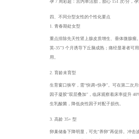
孕 7 周彩超：宫内单活胎，胎心 151 次/
四、不同分型女性的个性化要点
1. 青春期处女型
重点排除先天性肾上腺皮质增生、垂体微腺瘤。
英-35”3 个月诱导下丘脑成熟；痛经显著者可用“
用。
2. 育龄未育型
生育窗口狭窄，需“快调+快孕”。可在第二次月经
因子凝胶“双层叠加”，临床观察着床率提升 40
生乳酸菌，降低炎性因子对配子损伤。
3. 高龄 35+ 型
卵巢储备下降明显，可先“养卵”再促排。冲击波